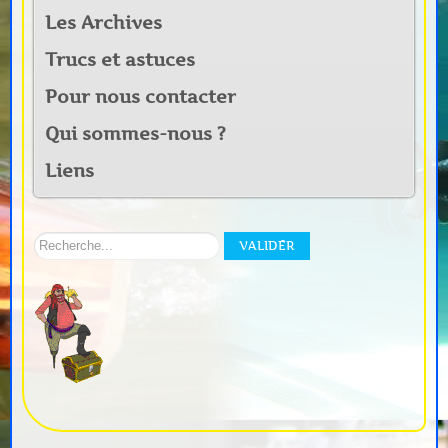
Les Archives
Trucs et astuces
Pour nous contacter
Qui sommes-nous ?
Liens
Rechercher
VALIDER
sur
notre
site: