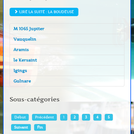
LIRE LA SUITE : LA BOUDEUSE
M 1065 Jupiter
Vauquelin
Aramis
le Kersaint
Igings
Gulnare
Sous-catégories
Début
Précédent
1
2
3
4
5
Suivant
Fin