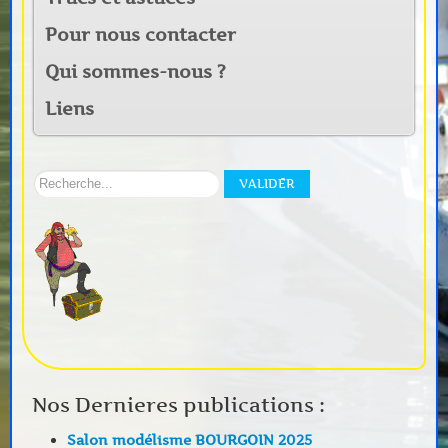
Pour nous contacter
Qui sommes-nous ?
Liens
Rechercher
VALIDER
sur
notre
site:
Nos Dernieres publications :
Salon modélisme BOURGOIN 2025