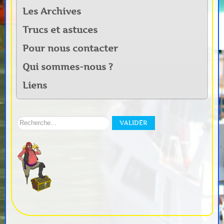
Les Archives
Trucs et astuces
Pour nous contacter
Qui sommes-nous ?
Liens
Rechercher
VALIDER
sur
notre
site: