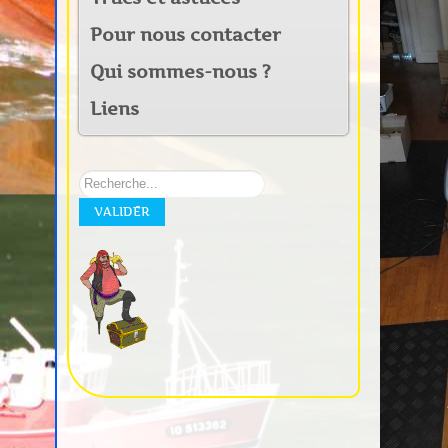
Pour nous contacter
Qui sommes-nous ?
Liens
Rechercher
sur
VALIDER
notre
site: