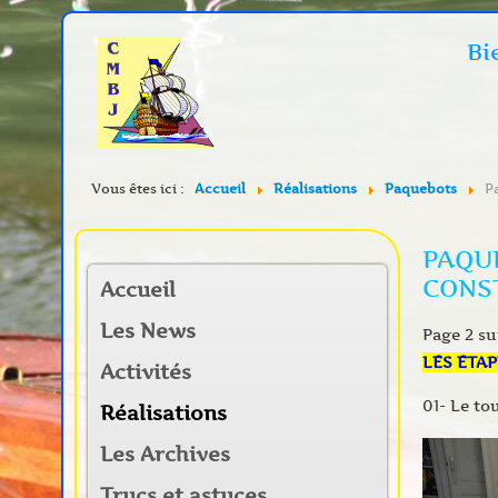
Bi
Vous êtes ici :
Accueil
Réalisations
Paquebots
P
PAQUE
CONS
Accueil
Les News
Page 2 su
LES ETA
Activités
01- Le to
Réalisations
Les Archives
Trucs et astuces