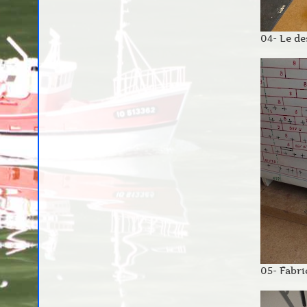
04- Le de
05- Fabri