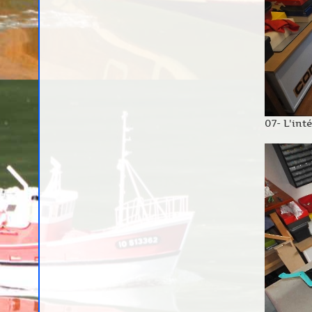
07- L'int