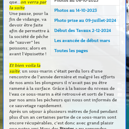
Photos au 06-10-2023
que...
on verra par
la suite
.
Photos au 14-10-2023
Une pause, pour la
fin de vidange, va
Photo prise au 09-juillet-2024
devoir être faite
Début des Tavaux 2-12-2024
afin de permettre à
la société de pêche
Les avancée de début mars
de "sauver" les
poissons; alors en
Toutes les pages
avant l'épuisette !
Et bien voila la
suite
; un sous-marin c'était perdu lors d'une
rencontre de l'année dernière et malgré les efforts
de nos amis les plongeurs il n'avait pas pu être
ramené à la surface. Grâce à la baisse du niveau de
l'eau ce sous-marin a été retrouvé et sorti de l'eau
par nos amis les pècheurs qui nous ont informés de
ce sauvetage rapidement.
Après un séjour à plusieurs mètres de fond pendant
plus d'un an certaines partie de ce sous-marin sont
encore récupérables, c'est donc avec grand plaisir
que notre ami Marc des
Pirates
a pu reprendre