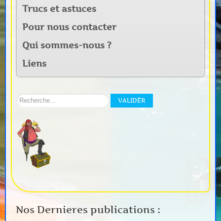
Trucs et astuces
Pour nous contacter
Qui sommes-nous ?
Liens
Rechercher
VALIDER
sur
notre
site:
Nos Dernieres publications :