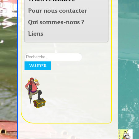
Pour nous contacter
Qui sommes-nous ?
Liens
Rechercher
sur
VALIDER
notre
site: