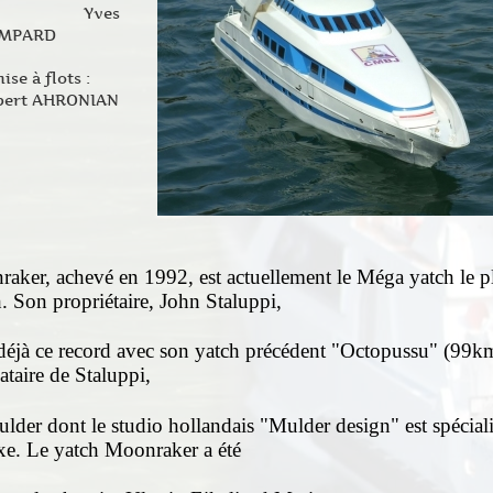
Yves
MPARD
ise à flots :
bert AHRONIAN
aker, achevé en 1992, est actuellement le Méga yatch le p
 Son propriétaire, John Staluppi,
 déjà ce record avec son yatch précédent "Octopussu" (99k
taire de Staluppi,
lder dont le studio hollandais "Mulder design" est spécial
xe. Le yatch Moonraker a été