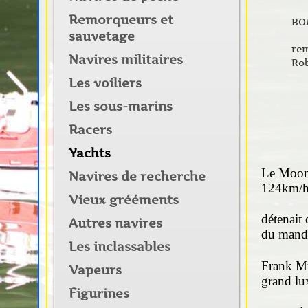
Remorqueurs et
BO
sauvetage
rem
Navires militaires
Ro
Les voiliers
Les sous-marins
Racers
Yachts
Le Moonr
Navires de recherche
124km/h.
Vieux grééments
détenait
Autres navires
du manda
Les inclassables
Frank Mu
Vapeurs
grand lu
Figurines