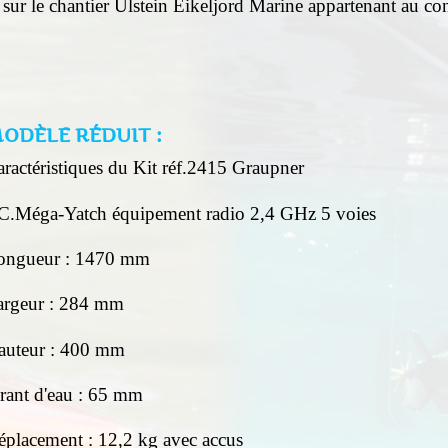
t sur le chantier Ulstein Eikeljord Marine appartenant au c
ODÈLE RÉDUIT :
ractéristiques du Kit réf.2415 Graupner
C.Méga-Yatch
équipement radio 2,4 GHz 5 voies
ongueur : 1470 mm
argeur : 284 mm
auteur : 400 mm
irant d'eau : 65 mm
éplacement : 12,2 kg avec accus