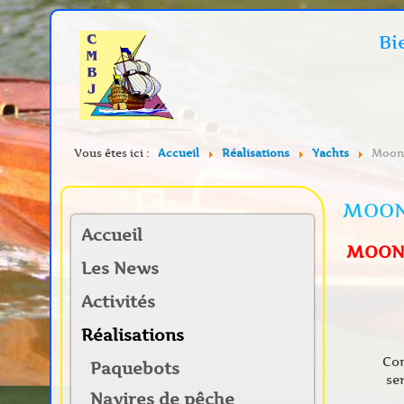
Bi
Vous êtes ici :
Accueil
Réalisations
Yachts
Moon
MOON
Accueil
MOON
Les News
Activités
Réalisations
Co
Paquebots
se
Navires de pêche