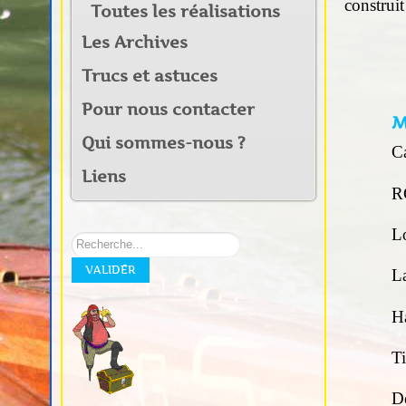
construi
Toutes les réalisations
Les Archives
Trucs et astuces
Pour nous contacter
M
Qui sommes-nous ?
Ca
Liens
R
L
Rechercher
sur
VALIDER
notre
L
site:
H
T
D