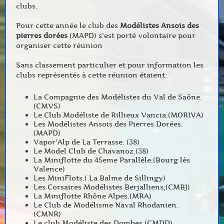
clubs.
Pour cette année le club des
Modélistes Ansois des
pierres dorées
(MAPD) s'est porté volontaire pour
organiser cette réunion
Sans classement particulier et pour information les
clubs représentés à cette réunion étaient:
La Compagnie des Modélistes du Val de Saône.
(CMVS)
Le Club Modéliste de Rillieux Vancia.(MORIVA)
Les Modélistes Ansois des Pierres Dorées.
(MAPD)
Vapor'Alp de La Terrasse. (38)
Le Model Club de Chavanoz.(38)
La Miniflotte du 45eme Parallèle.(Bourg lès
Valence)
Les MiniFlots.( La Balme de Sillingy)
Les Corsaires Modélistes Berjalliens;(CMBJ)
La Miniflotte Rhône Alpes.(MRA)
Le Club de Modélisme Naval Rhodanien.
(CMNR)
Le club Modéliste des Dombes.(CMDD)