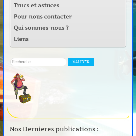
Trucs et astuces
Pour nous contacter
Qui sommes-nous ?
Liens
Rechercher
VALIDER
sur
notre
site:
Nos Dernieres publications :