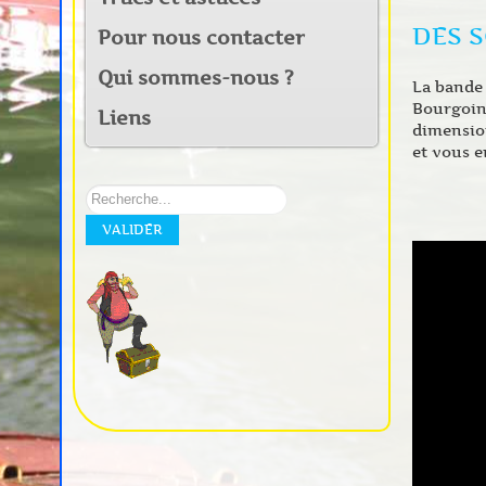
DES 
Pour nous contacter
Qui sommes-nous ?
La bande 
Bourgoin-
Liens
dimension
et vous e
Rechercher
sur
VALIDER
notre
site: