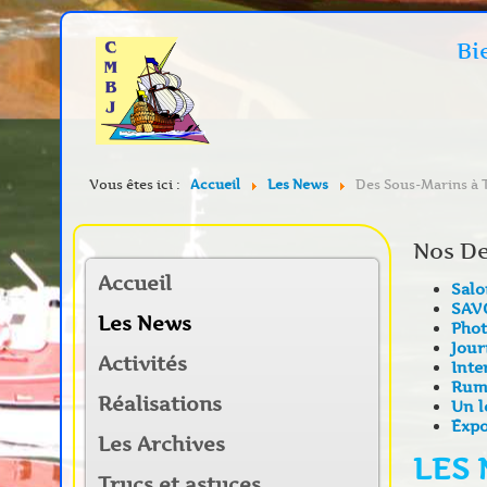
Bi
Vous êtes ici :
Accueil
Les News
Des Sous-Marins à 
Nos De
Accueil
Sal
SAV
Les News
Phot
Jour
Activités
Inte
Rumi
Réalisations
Un l
Expo
Les Archives
LES
Trucs et astuces