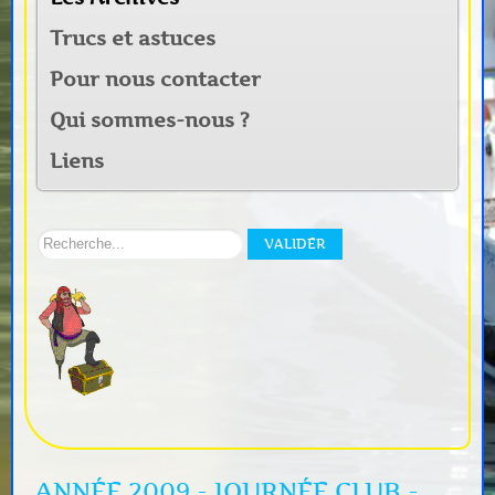
Trucs et astuces
Pour nous contacter
Qui sommes-nous ?
Liens
Rechercher
VALIDER
sur
notre
site:
ANNÉE 2009 - JOURNÉE CLUB -