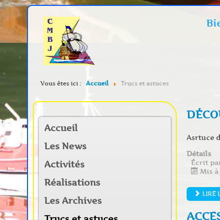
Bi
Vous êtes ici :
Accueil
Trucs et astuces
DÉCO
Accueil
Asrtuce d
Les News
Détails
Écrit p
Activités
Mis à
Réalisations
LIRE 
Les Archives
ACCES
Trucs et astuces