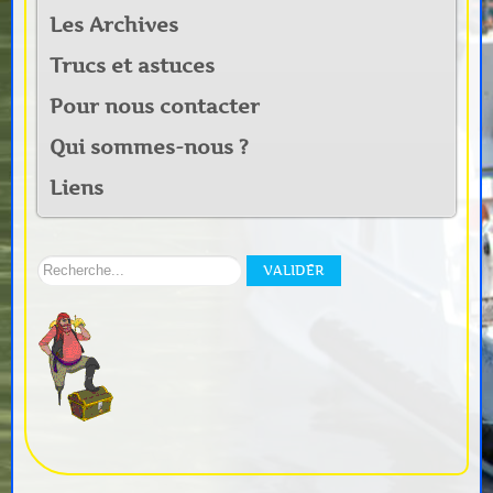
Les Archives
Trucs et astuces
Pour nous contacter
Qui sommes-nous ?
Liens
Rechercher
VALIDER
sur
notre
site: