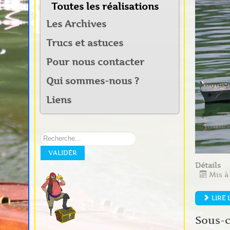
Toutes les réalisations
Les Archives
Trucs et astuces
Pour nous contacter
Qui sommes-nous ?
Liens
Rechercher
sur
VALIDER
notre
site:
Détails
Mis à 
LIRE 
Sous-c