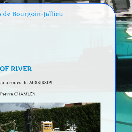
s de Bourgoin-Jallieu
 OF RIVER
u à roues du MISSISSIPI
n Pierre CHAMLEY