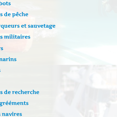
bots
s de pêche
queurs et sauvetage
s militaires
rs
marins
s
s de recherche
 grééments
 navires