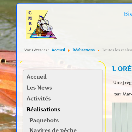
Bi
Vous êtes ici :
Accueil
Réalisations
Toutes les réalis
L OR
Accueil
Une frég
Les News
par Marc
Activités
Réalisations
Paquebots
Navires de pêche