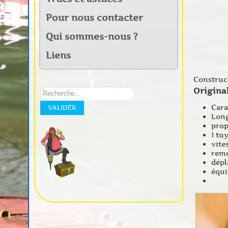
Pour nous contacter
Qui sommes-nous ?
Liens
Construc
Origina
Rechercher
sur
Cara
VALIDER
notre
Long
site:
prop
1 tu
vite
remo
dépl
équi