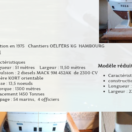
tion en 1975 Chantiers OELFERS KG HAMBOURG
l
ctéristiques
Modèle réduit
ueur : 51 mètres Largeur : 11,50 mètres
ulsion : 2 diesels MACK 9M 452AK de 2300 CV
Caractéris
yère KORT orientable
constructio
sse : 13,5 noeuds
Longueur :
rque : 1300 mètres
Largeur : 
acement 1450 Tonnes
page : 54 marins, 4 officiers