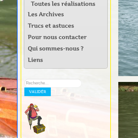
Toutes les réalisations
Les Archives
Trucs et astuces
Pour nous contacter
Qui sommes-nous ?
Liens
Rechercher
sur
VALIDER
notre
site: