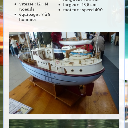
vitesse : 12 - 14
largeur : 18,6 cm
noeuds
moteur : speed 400
équipage : 7 à 8
hommes