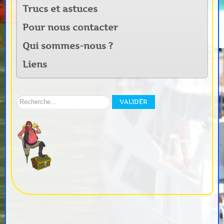
Trucs et astuces
Pour nous contacter
Qui sommes-nous ?
Liens
Rechercher
VALIDER
sur
notre
site: