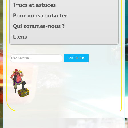
Trucs et astuces
Pour nous contacter
Qui sommes-nous ?
Liens
Rechercher
VALIDER
sur
notre
site: