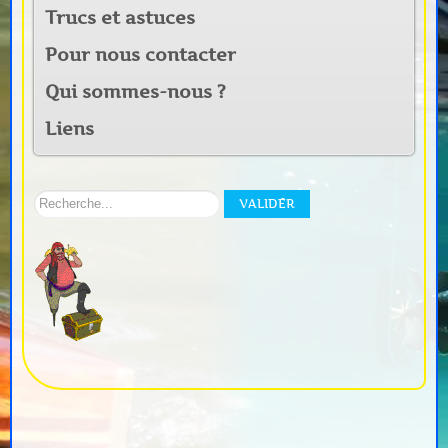
Trucs et astuces
Pour nous contacter
Qui sommes-nous ?
Liens
Rechercher
VALIDER
sur
notre
site: