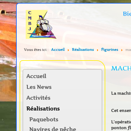
Bi
Vous êtes ici :
Accueil
Réalisations
Figurines
ma
MACH
Accueil
Les News
La machin
Activités
Réalisations
Cet ensem
Paquebots
L’opérati
ponton fl
Navires de pêche