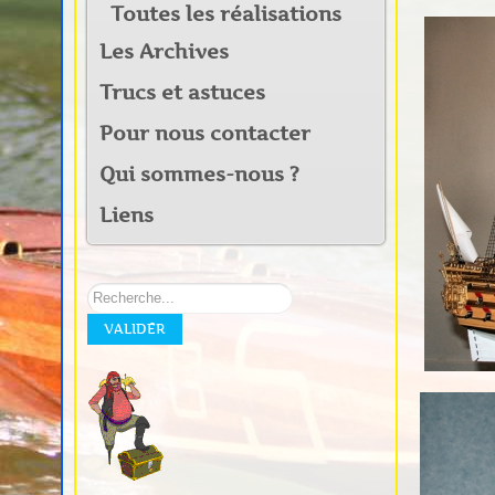
Toutes les réalisations
Les Archives
Trucs et astuces
Pour nous contacter
Qui sommes-nous ?
Liens
Rechercher
sur
VALIDER
notre
site: