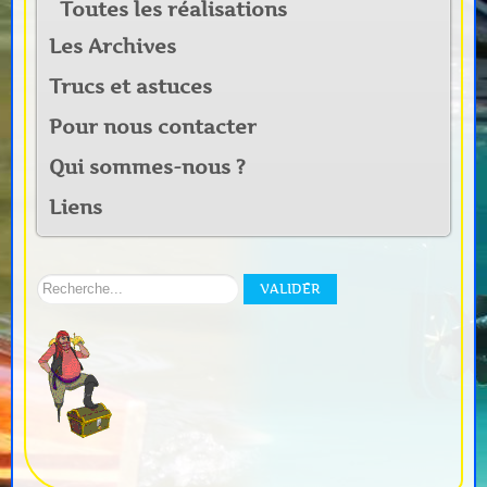
Toutes les réalisations
Les Archives
Trucs et astuces
Pour nous contacter
Qui sommes-nous ?
Liens
Rechercher
VALIDER
sur
notre
site: