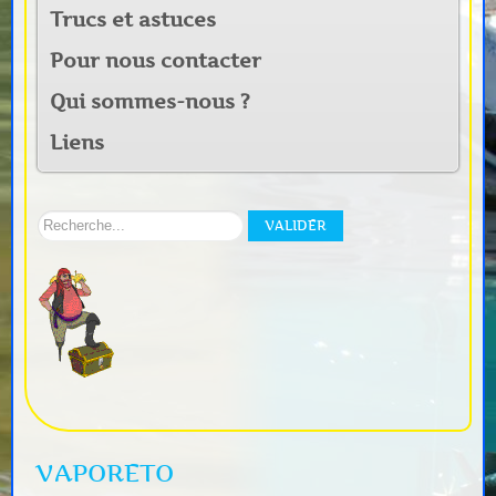
Trucs et astuces
Pour nous contacter
Qui sommes-nous ?
Liens
Rechercher
VALIDER
sur
notre
site:
VAPORETO