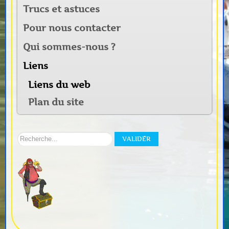
Trucs et astuces
Pour nous contacter
Qui sommes-nous ?
Liens
Liens du web
Plan du site
Rechercher
VALIDER
sur
notre
site: