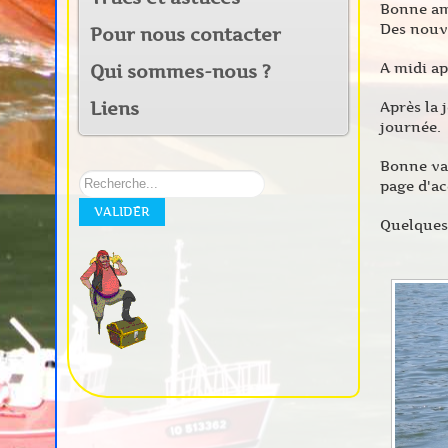
Bonne amb
Des nouve
Pour nous contacter
A midi ap
Qui sommes-nous ?
Liens
Après la 
journée.
Bonne vac
Rechercher
page d'ac
sur
VALIDER
notre
Quelques 
site: