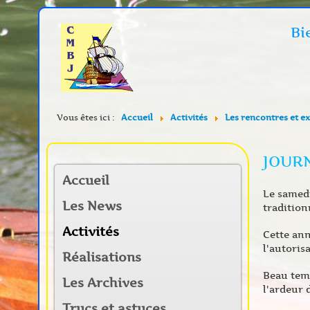
Bi
Vous êtes ici :
Accueil
Activités
Les rencontres et e
JOURN
Accueil
Le samedi
Les News
tradition
Activités
Cette ann
l'autoris
Réalisations
Beau temp
Les Archives
l'ardeur d
Trucs et astuces