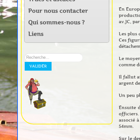
En Europe
Pour nous contacter
productio
av.JC, pa
Qui sommes-nous ?
Liens
Les plus 
Ces figur
détacheme
Rechercher
Le moyen 
sur
comme des
VALIDER
notre
site:
Il fallut
argent de
Un peu pl
Ensuite d
officiers
associé 
54mm.
Sur le de