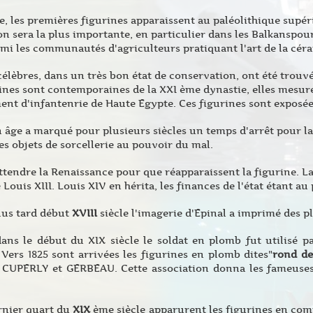
, les premières figurines apparaissent au paléolithique supéri
n sera la plus importante, en particulier dans les Balkanspou
rmi les communautés d'agriculteurs pratiquant l'art de la cér
célèbres, dans un très bon état de conservation, ont été trou
ines sont contemporaines de la XXI ème dynastie, elles mesure
nt d'infantenrie de Haute Egypte. Ces figurines sont exposée
âge a marqué pour plusieurs siècles un temps d'arrêt pour la f
 objets de sorcellerie au pouvoir du mal.
 attendre la Renaissance pour que réapparaissent la figurine. La
 Louis XIII. Louis XIV en hérita, les finances de l'état étant au
us tard début
XVIII
siècle l'imagerie d'Epinal a imprimé des p
ans le début du XIX siècle le soldat en plomb fut utilisé pa
. Vers 1825 sont arrivées les figurines en plomb dites"
rond de
à CUPERLY et GERBEAU. Cette association donna les fameuses
rnier quart du
XIX
ème siècle apparurent les figurines en com