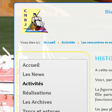
Bi
Vous êtes ici :
Accueil
Activités
Les rencontres et e
HISTO
Accueil
A cette o
Les News
Voici, pa
Activités
La figuri
Réalisations
Elle par
fonctions
Les Archives
Un peu pl
Trucs et astuces