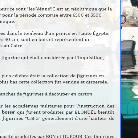
eur,ce sont "les Vénus".C'est au néolithique que la
r pour la période comprise entre 6500 et 3500
amique.
vées dans le tombeau d'un prince en Haute Egypte.
s 40 cm, sont en bois et représentent un
s au Caire.
igurine qui était considérée par l'inquisition,
 plus célèbre était la collection de figurines en
 plus bas cette collection fut vendue et dispersée.
lanches de figurines à découper en carton.
r les accadémies militaires pour l'instruction des
 bosse
' qui furent produites par BLONDEL bientôt
 figurines "C.B.G" généralement d'une hauteur de
posite produites par BON et DUFOUR. Ces figurines