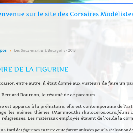
envenue sur le site des Corsaires Modéliste
xpos
Les Sous-marins à Bourgoin - 2013
IRE DE LA FIGURINE
ccasion entre autre, il était donné aux visiteurs de faire un par
r Bernard Bourdon, le résumé de ce parcours.
ne est apparue à la préhistoire, elle est contemporaine de l'ar
tage les mêmes thèmes (Mammouths,rhinocèros,ours,félins,c
 religieuses. Les matériaux employés étaient de l'os,de la corn
us ta
rd des figurines en terre cuite furent utilisées pour la réalisation de