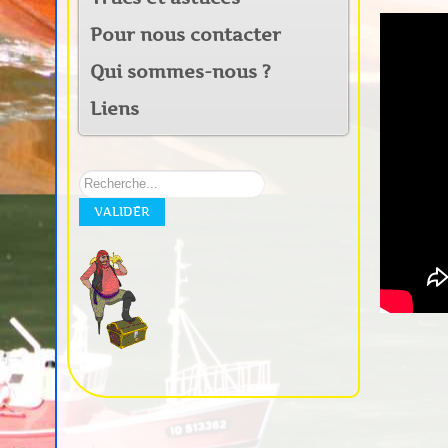
Pour nous contacter
Qui sommes-nous ?
Liens
Rechercher
sur
VALIDER
notre
site: